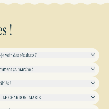
s !
e voir des résultats ?
comment ça marche ?
iblés ?
eur : LE CHARDON-MARIE